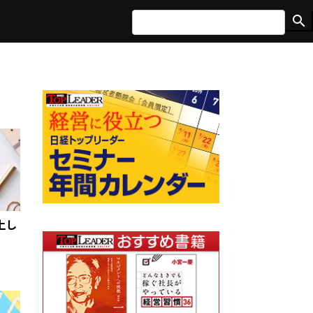
search
上し