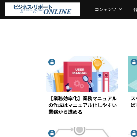
コンテンツ
keyboard_arrow_down
【業務効率化】業務マニュアル
ス
の作成はマニュアル化しやすい
ば
業務から進める