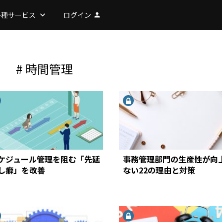
各種サービス
keyboard_arrow_down
ログイン
person
# 時間管理
ケジュール管理を阻む「先延
事務管理部門の生産性が向
し癖」を改善
ない22の理由と対策