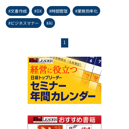
#文書作成
#DX
#時間管理
#業務効率化
#ビジネスマナー
#AI
1
first_page
chevron_left
chevron_right
last_page