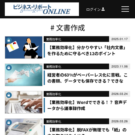
ログイン
person
# 文書作成
業務効率化
2025.01.17
【業務効率化】分かりやすい「社内文書」
を作るために守るべき12のポイント
業務効率化
2023.11.06
経営者の63%がペーパーレス化に苦戦。こ
の書類、データでも保存できる？できな
い？
業務効率化
2026.03.24
【業務効率化】Wordでできる！？ 音声デ
ータから議事録作成
業務効率化
2026.03.26
【業務効率化】脱FAXが無理でも「紙」の