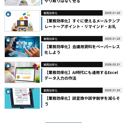
やり取りはなくせる
業務効率化
2025.01.22
【業務効率化】すぐに使えるメールテンプ
レート～アポイント・リマインド・お礼
業務効率化
2025.01.23
【業務効率化】会議用資料をペーパーレス
化しよう
業務効率化
2026.03.31
【業務効率化】AI時代にも通用するExcel
データ入力の作法
業務効率化
2025.01.24
【業務効率化】誤変換や誤字脱字を減らそ
う