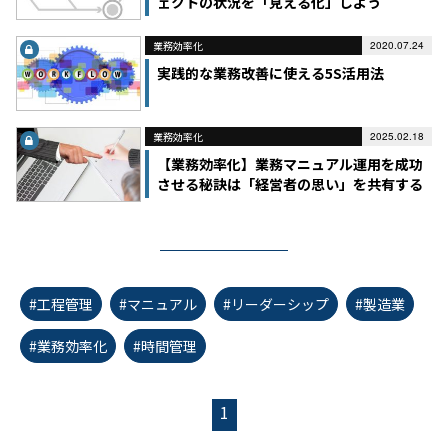
ェクトの状況を「見える化」しよう
業務効率化
2020.07.24
実践的な業務改善に使える5S活用法
業務効率化
2025.02.18
【業務効率化】業務マニュアル運用を成功
させる秘訣は「経営者の思い」を共有する
こと
#工程管理
#マニュアル
#リーダーシップ
#製造業
#業務効率化
#時間管理
1
first_page
chevron_left
chevron_right
last_page