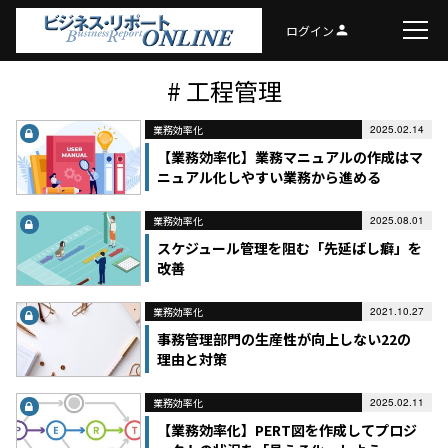
ログイン
person
# 工程管理
業務効率化
2025.02.14
【業務効率化】業務マニュアルの作成はマ
ニュアル化しやすい業務から進める
業務効率化
2025.08.01
スケジュール管理を阻む「先延ばし癖」を
改善
業務効率化
2021.10.27
事務管理部門の生産性が向上しない22の
理由と対策
業務効率化
2025.02.11
【業務効率化】PERT図を作成してプロジ