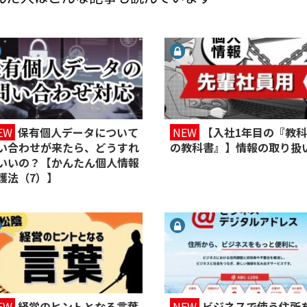
EW
保有個人データについて
NEW
【入社1年目の『教
い合わせが来たら、どうすれ
の教科書』】情報の取り扱
いいの？【かんたん個人情報
護法（7）】
EW
経営のヒントとなる言葉
NEW
ビジネスで使う住所