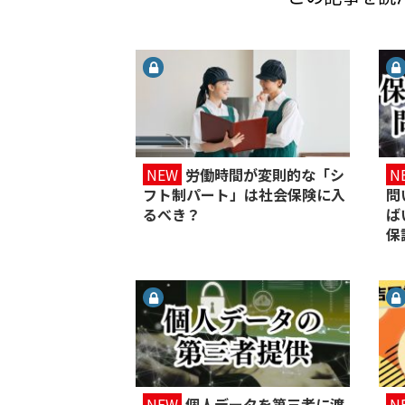
NEW
労働時間が変則的な「シ
N
フト制パート」は社会保険に入
問
るべき？
ば
保
NEW
個人データを第三者に渡
N