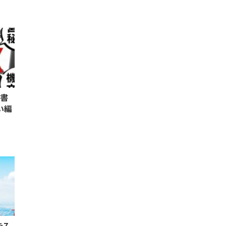
科書
い編
を7