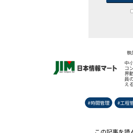
執
中
コ
界
員
え
#時間管理
#工程
この記事を読