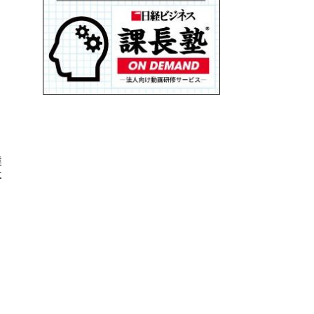
る
業
社