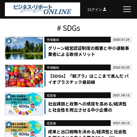
ログイン
person
# SDGs
市場動向
2020.07.24
グリーン経営認証制度の概要と中小運輸事
業者による取得メリット
市場動向
2022.02.25
【SDGs】「脱プラ」はここまで進んだ バ
イオプラスチック最前線
経営者
2021.08.12
社会課題と政策への感度を高める/経済性
と社会性を両立させる中小企業の
SDGs（1）
経営者
2021.09.15
成果と出口戦略を決める/経済性と社会性