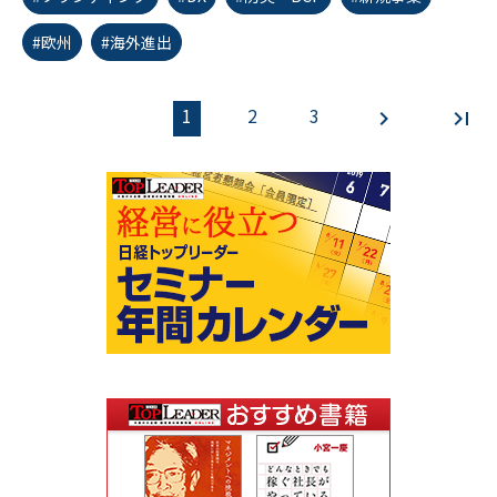
#欧州
#海外進出
1
2
3
first_page
chevron_left
chevron_right
last_page