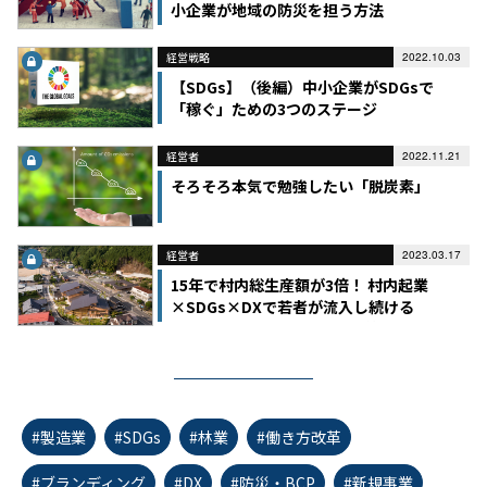
小企業が地域の防災を担う方法
経営戦略
2022.10.03
【SDGs】（後編）中小企業がSDGsで
「稼ぐ」ための3つのステージ
経営者
2022.11.21
そろそろ本気で勉強したい「脱炭素」
経営者
2023.03.17
15年で村内総生産額が3倍！ 村内起業
×SDGs×DXで若者が流入し続ける
村/1400人の山村のキセキ（前）
#製造業
#SDGs
#林業
#働き方改革
#ブランディング
#DX
#防災・BCP
#新規事業