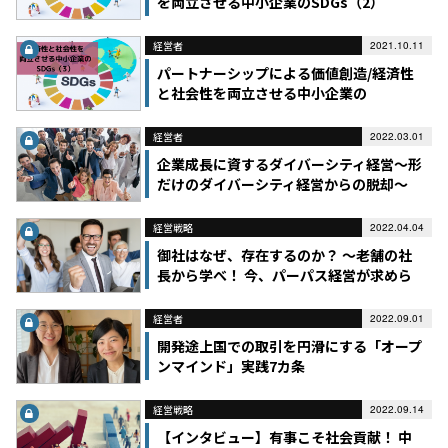
を両立させる中小企業のSDGs（2）
経営者
2021.10.11
パートナーシップによる価値創造/経済性
と社会性を両立させる中小企業の
SDGs（3）
経営者
2022.03.01
企業成長に資するダイバーシティ経営～形
だけのダイバーシティ経営からの脱却～
経営戦略
2022.04.04
御社はなぜ、存在するのか？ ～老舗の社
長から学べ！ 今、パーパス経営が求めら
れるのは当然だった
経営者
2022.09.01
開発途上国での取引を円滑にする「オープ
ンマインド」実践7カ条
経営戦略
2022.09.14
【インタビュー】有事こそ社会貢献！ 中