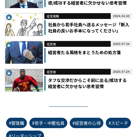
惑/成功する経営者に欠かせない思考習慣
経営戦略
2024.04.03
社長から若手社員へ送るメッセージ「新入
社員の良いお手本になってください」
経営者
2020.07.24
経営者たる風格をまとうための処方箋
経営者
2020.07.24
タフな交渉だからこそ前に出る/成功する
経営者に欠かせない思考習慣
#管理職
#若手・中堅社員
#経営者の心得
#スピーチ
#リーダーシップ