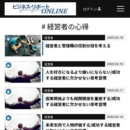
ログイン
person
# 経営者の心得
経営者
2020.02.16
経営者と管理職の役割分担を考える
経営者
2020.02.16
人を好きになるより嫌いにならない/成功
する経営者に欠かせない思考習慣
経営者
2020.02.17
因果関係よりも相関関係を重視する/成功
する経営者に欠かせない思考習慣
経営者
2020.02.16
未来志向で人物評価する/成功する経営者