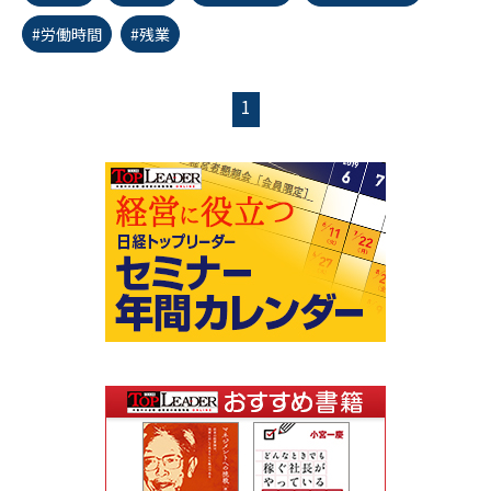
#労働時間
#残業
1
first_page
chevron_left
chevron_right
last_page