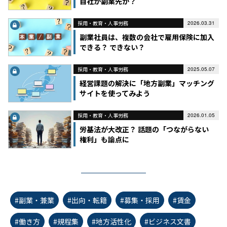
自社か副業先か？
採用・教育・人事労務
2026.03.31
副業社員は、複数の会社で雇用保険に加入
できる？ できない？
採用・教育・人事労務
2025.05.07
経営課題の解決に「地方副業」マッチング
サイトを使ってみよう
採用・教育・人事労務
2026.01.05
労基法が大改正？ 話題の「つながらない
権利」も論点に
#副業・兼業
#出向・転籍
#募集・採用
#賃金
#働き方
#規程集
#地方活性化
#ビジネス文書