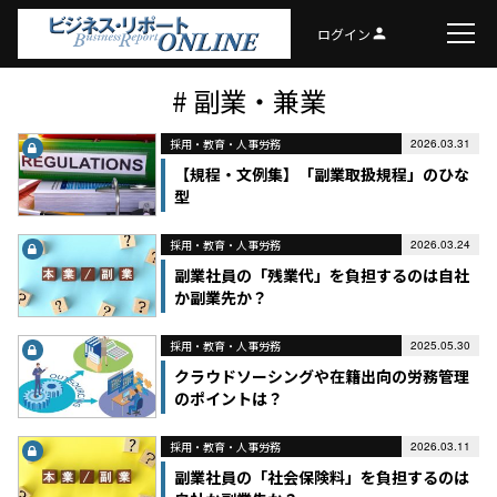
ログイン
person
# 副業・兼業
採用・教育・人事労務
2026.03.31
【規程・文例集】「副業取扱規程」のひな
型
採用・教育・人事労務
2026.03.24
副業社員の「残業代」を負担するのは自社
か副業先か？
採用・教育・人事労務
2025.05.30
クラウドソーシングや在籍出向の労務管理
のポイントは？
採用・教育・人事労務
2026.03.11
副業社員の「社会保険料」を負担するのは