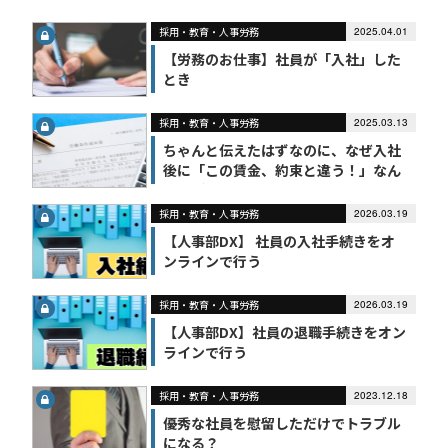
採用・教育・人事労務
2025.04.01
【労務のお仕事】社員が「入社」した
とき
採用・教育・人事労務
2025.03.13
ちゃんと伝えたはずなのに、なぜ入社
後に「この賃金、約束と違う！」なん
て話が出てくるの？
採用・教育・人事労務
2026.03.19
【人事部DX】 社員の入社手続きをオ
ンラインで行う
採用・教育・人事労務
2026.03.19
【人事部DX】社員の退職手続きをオン
ラインで行う
採用・教育・人事労務
2023.12.18
優秀な社員を慰留しただけでトラブル
になる？