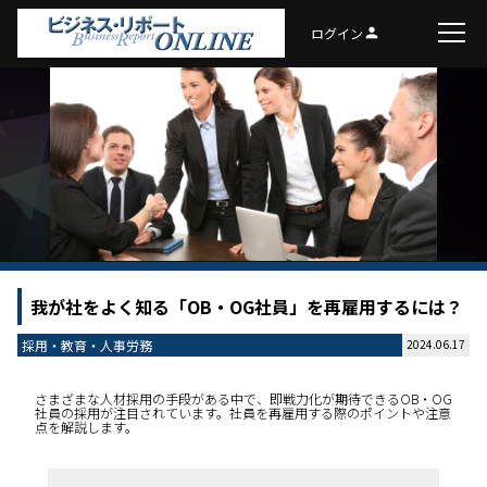
ログイン
person
我が社をよく知る「OB・OG社員」を再雇用するには？
採用・教育・人事労務
2024.06.17
さまざまな人材採用の手段がある中で、即戦力化が期待できるOB・OG
社員の採用が注目されています。社員を再雇用する際のポイントや注意
点を解説します。