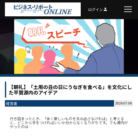
ログイン
person
【朝礼】「土用の丑の日にうなぎを食べる」を文化にし
た平賀源内のアイデア
経営者
2026.07.06
行き詰まったとき、「全く新しいものを生み出さなければ」と考える
と、どこから手をつければいいか分からなくなりがちです。でも源内が
やったのは…