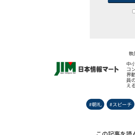
執
中
コ
界
員
え
#朝礼
#スピーチ
この記事を読