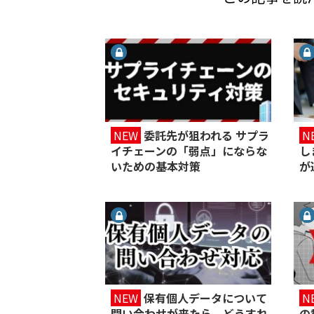
NEW
委託先が狙われる サプラ
N
イチェーンの「弱点」にならな
し
いための基本対策
が
NEW
保有個人データについて
N
問い合わせが来たら、どうすれ
の