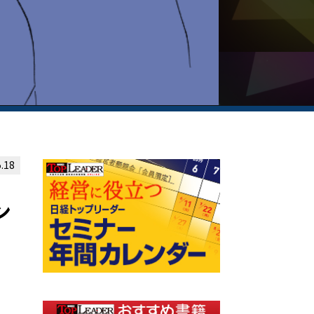
.18
ン