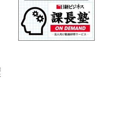
る
業
社