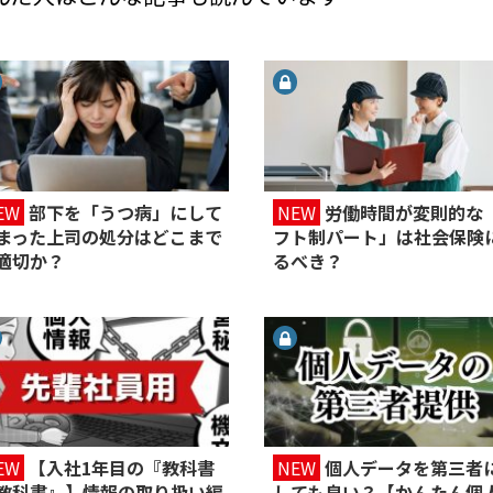
EW
部下を「うつ病」にして
NEW
労働時間が変則的な
まった上司の処分はどこまで
フト制パート」は社会保険
適切か？
るべき？
EW
【入社1年目の『教科書
NEW
個人データを第三者
教科書』】情報の取り扱い編
しても良い？【かんたん個