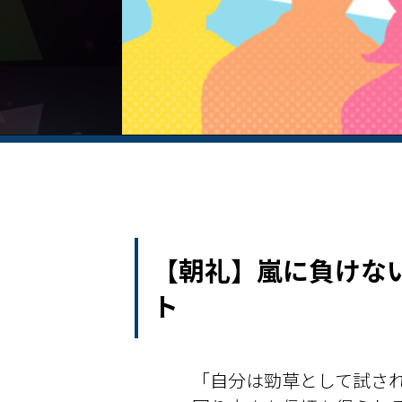
【朝礼】嵐に負けな
ト
「自分は勁草として試さ