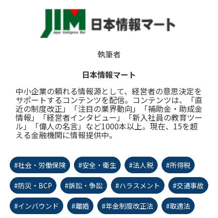
執筆者
日本情報マート
中小企業の頼れる情報源として、経営者の意思決定を
サポートするコンテンツを配信。コンテンツは、「直
近の制度改正」「注目の業界動向」「補助金・助成金
情報」「経営者インタビュー」「新入社員の教育ツー
ル」「偉人の名言」など1000本以上。現在、15を超
える金融機関に情報提供中。
#社会・労働保険
#安全・衛生
#法人税
#所得税
#防災・BCP
#訴訟・争訟
#ハラスメント
#交通事故
#インバウンド
#離婚
#年金制度改正法
#取適法