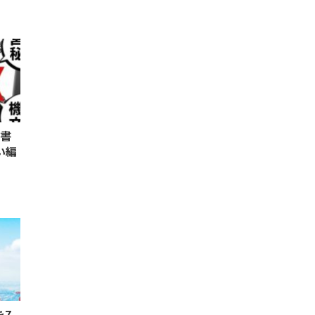
科書
い編
を7