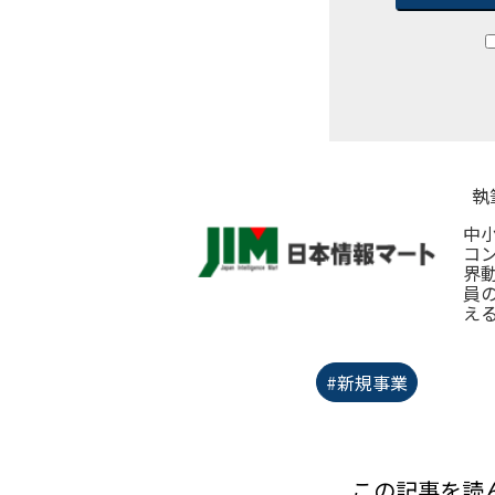
執
中
コ
界
員
え
#新規事業
この記事を読