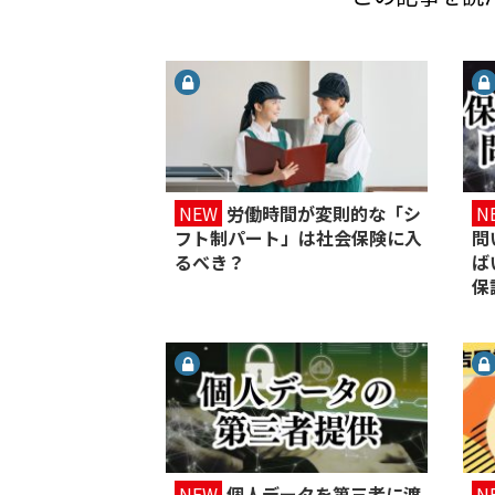
NEW
労働時間が変則的な「シ
N
フト制パート」は社会保険に入
問
るべき？
ば
保
NEW
個人データを第三者に渡
N