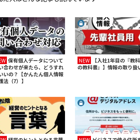
EW
保有個人データについて
NEW
【入社1年目の『教
い合わせが来たら、どうすれ
の教科書』】情報の取り扱
いいの？【かんたん個人情報
護法（7）】
EW
経営のヒントとなる言葉
NEW
ビジネスで使う住所