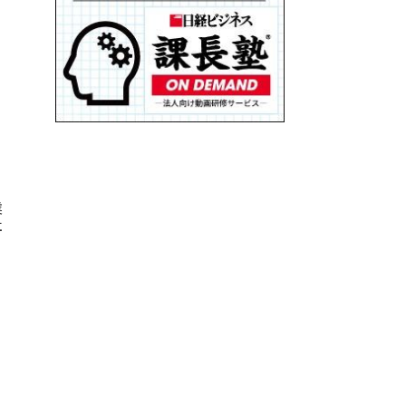
る
業
社