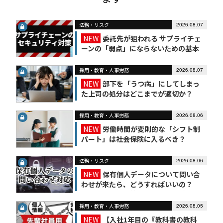
法務・リスク
2026.08.07
NEW
委託先が狙われる サプライチェ
ーンの「弱点」にならないための基本
対策
採用・教育・人事労務
2026.08.07
NEW
部下を「うつ病」にしてしまっ
た上司の処分はどこまでが適切か？
採用・教育・人事労務
2026.08.06
NEW
労働時間が変則的な「シフト制
パート」は社会保険に入るべき？
法務・リスク
2026.08.06
NEW
保有個人データについて問い合
わせが来たら、どうすればいいの？
【かんたん個人情報保護法（7）】
採用・教育・人事労務
2026.08.05
NEW
【入社1年目の『教科書の教科