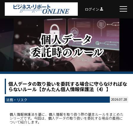
ログイン
person
個人データの取り扱いを委託する場合に守らなければな
らないルール【かんたん個人情報保護法（4）】
法務・リスク
2026.07.28
個人情報保護法を基に、個人情報を取り扱う際の基本ルールをまとめた
シリーズです。今回は、個人データの取り扱いを委託する場合の義務に
ついて紹介します。