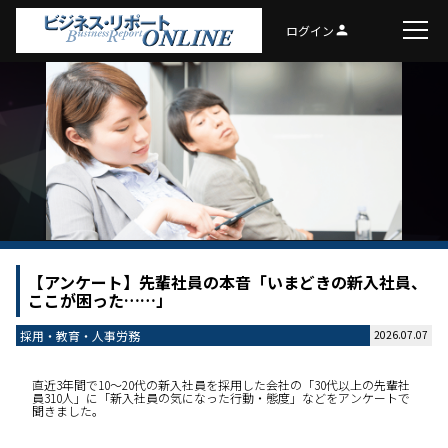
ログイン
person
【アンケート】先輩社員の本音「いまどきの新入社員、
ここが困った……」
採用・教育・人事労務
2026.07.07
直近3年間で10～20代の新入社員を採用した会社の「30代以上の先輩社
員310人」に「新入社員の気になった行動・態度」などをアンケートで
聞きました。