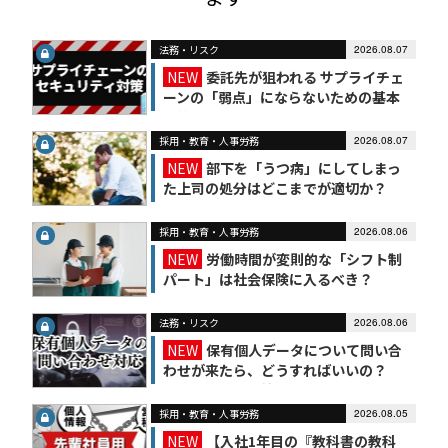
法務・リスク
2026.08.07
NEW
委託先が狙われる サプライチェ
ーンの「弱点」にならないための基本
対策
採用・教育・人事労務
2026.08.07
NEW
部下を「うつ病」にしてしまっ
た上司の処分はどこまでが適切か？
採用・教育・人事労務
2026.08.06
NEW
労働時間が変則的な「シフト制
パート」は社会保険に入るべき？
法務・リスク
2026.08.06
NEW
保有個人データについて問い合
わせが来たら、どうすればいいの？
【かんたん個人情報保護法（7）】
採用・教育・人事労務
2026.08.05
NEW
【入社1年目の『教科書の教科