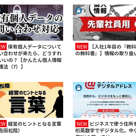
EW
保有個人データについて
NEW
【入社1年目の『教
い合わせが来たら、どうすれ
の教科書』】情報の取り扱
いいの？【かんたん個人情報
護法（7）】
EW
経営のヒントとなる言葉
NEW
ビジネスで使う住所
吉田松陰）
桁英数字でデジタル化。中