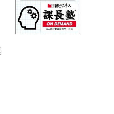
る
業
社