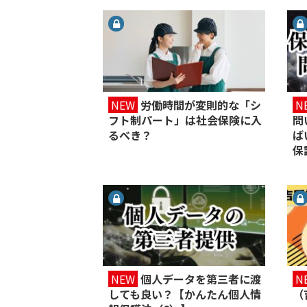
NEW
労働時間が変則的な「シ
N
フト制パート」は社会保険に入
問
るべき？
ば
保
NEW
個人データを第三者に渡
N
しても良い？【かんたん個人情
（