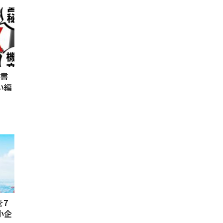
科書
い編
を7
小企