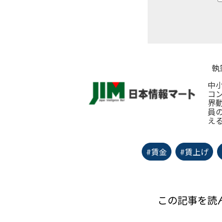
執
中
コ
界
員
え
#賃金
#賃上げ
この記事を読