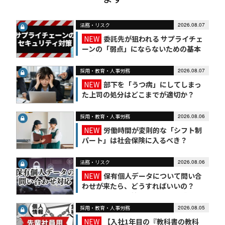
法務・リスク
2026.08.07
NEW
委託先が狙われる サプライチェ
ーンの「弱点」にならないための基本
対策
採用・教育・人事労務
2026.08.07
NEW
部下を「うつ病」にしてしまっ
た上司の処分はどこまでが適切か？
採用・教育・人事労務
2026.08.06
NEW
労働時間が変則的な「シフト制
パート」は社会保険に入るべき？
法務・リスク
2026.08.06
NEW
保有個人データについて問い合
わせが来たら、どうすればいいの？
【かんたん個人情報保護法（7）】
採用・教育・人事労務
2026.08.05
NEW
【入社1年目の『教科書の教科