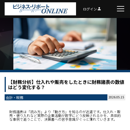
ログイン
person
【財務分析】仕入れや販売をしたときに財務諸表の数値
はどう変化する？
会計・税務
2026.05.15
財務諸表は「読み方」より「動き方」を知るのが近道です。仕入れ・販
売・借り入れなど実際の企業活動が数字にどう反映されるかを、具体的
な事例で追うことで、決算書への苦手意識がぐっと薄れていきます。