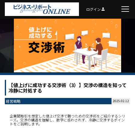
ログイン
person
【値上げに成功する交渉術（3）】交渉の構造を知って
冷静に対処する
経営戦略
2025.02.12
企業間取引を想定した値上げ交渉で勝つための交渉術をご紹介するシリ
ーズ。交渉の構造を理解し、数字に惑わされず、冷静に交渉するポイン
トをご説明します。