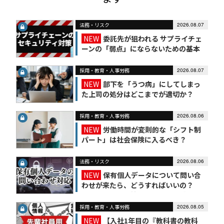
法務・リスク
2026.08.07
NEW
委託先が狙われる サプライチェ
ーンの「弱点」にならないための基本
対策
採用・教育・人事労務
2026.08.07
NEW
部下を「うつ病」にしてしまっ
た上司の処分はどこまでが適切か？
採用・教育・人事労務
2026.08.06
NEW
労働時間が変則的な「シフト制
パート」は社会保険に入るべき？
法務・リスク
2026.08.06
NEW
保有個人データについて問い合
わせが来たら、どうすればいいの？
【かんたん個人情報保護法（7）】
採用・教育・人事労務
2026.08.05
NEW
【入社1年目の『教科書の教科