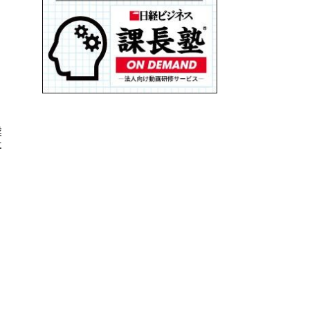
る
業
社