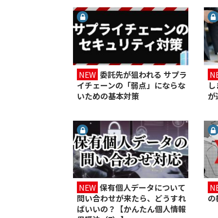
NEW
委託先が狙われる サプラ
N
イチェーンの「弱点」にならな
し
いための基本対策
が
NEW
保有個人データについて
N
問い合わせが来たら、どうすれ
の
ばいいの？【かんたん個人情報