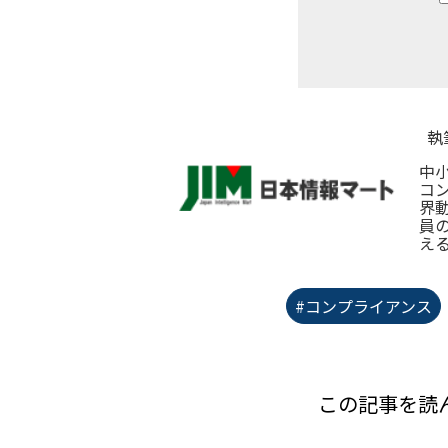
執
中
コ
界
員
え
#コンプライアンス
この記事を読