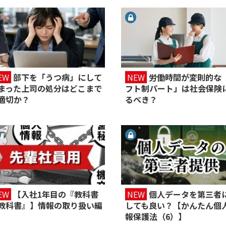
EW
部下を「うつ病」にして
NEW
労働時間が変則的な
まった上司の処分はどこまで
フト制パート」は社会保険
適切か？
るべき？
EW
【入社1年目の『教科書
NEW
個人データを第三者
教科書』】情報の取り扱い編
しても良い？【かんたん個
報保護法（6）】