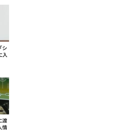
「シ
に入
に渡
人情