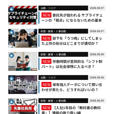
法務・リスク
2026.08.07
NEW
委託先が狙われる サプライチェ
ーンの「弱点」にならないための基本
対策
採用・教育・人事労務
2026.08.07
NEW
部下を「うつ病」にしてしまっ
た上司の処分はどこまでが適切か？
採用・教育・人事労務
2026.08.06
NEW
労働時間が変則的な「シフト制
パート」は社会保険に入るべき？
法務・リスク
2026.08.06
NEW
保有個人データについて問い合
わせが来たら、どうすればいいの？
【かんたん個人情報保護法（7）】
採用・教育・人事労務
2026.08.05
NEW
【入社1年目の『教科書の教科
書』】情報の取り扱い編