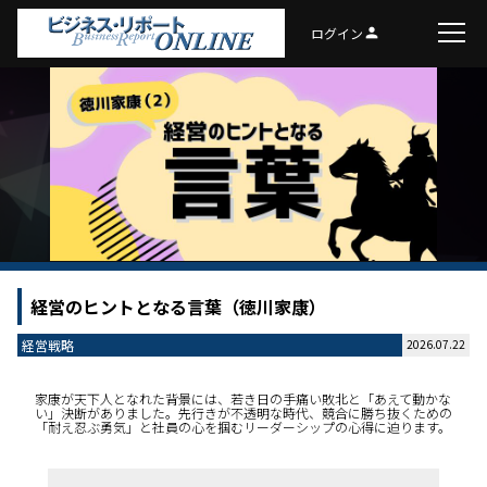
ログイン
person
経営のヒントとなる言葉（徳川家康）
経営戦略
2026.07.22
家康が天下人となれた背景には、若き日の手痛い敗北と「あえて動かな
い」決断がありました。先行きが不透明な時代、競合に勝ち抜くための
「耐え忍ぶ勇気」と社員の心を掴むリーダーシップの心得に迫ります。