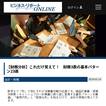
ログイン
person
【財務分析】これだけ覚えて！ 財務3表の基本パター
ン23選
会計・税務
2026.05.14
数字より「形」で読む――それが決算書攻略の近道です。損益計算書・貸借
対照表・キャッシュフロー計算書に繰り返し登場する基本パターンを厳
選。「理想の形」と「危険な形」を知るだけで、会社の実態が見えてき
ます。